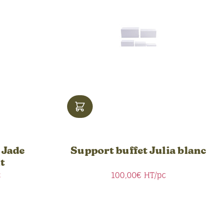
 Jade
Support buffet Julia blanc
t
c
100,00€
HT/pc