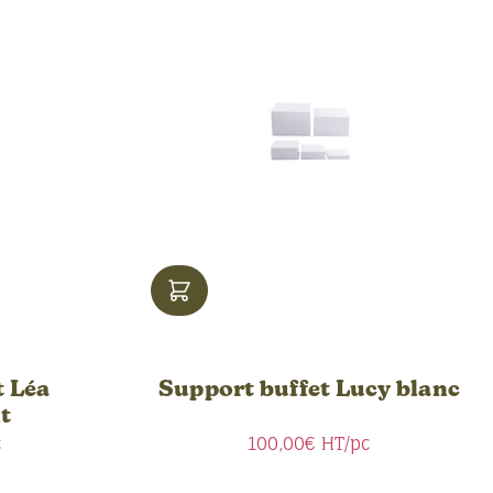
t Léa
Support buffet Lucy blanc
t
c
100,00€
HT/pc