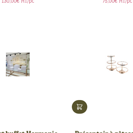
130,00€
HT/pc
75,00€
HT/pc