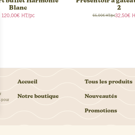
t buffet Harmonie
Présentoir à gâteau
Blanc
2
120,00€
HT/pc
32,50€
H
65,00€ HT/pc
Accueil
Tous les produits
r
Notre boutique
Nouveautés
s pour
Promotions