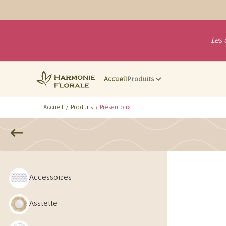
Les 
Accueil
Produits
Accueil
Produits
Présentoirs
Accessoires
Assiette