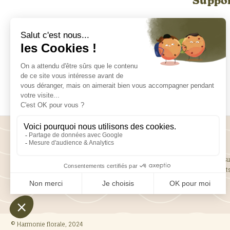
Suppor
Harmonie Florale, grossiste en décoration de mariage, situé su
L’Hay-Les-Roses, vous propose une gamme diverse de produit
l’évènementiel, fleurs artificielles, nappages, centres de table,
chandeliers, lustres…
© Harmonie florale, 2024