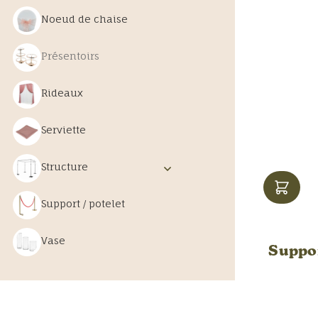
Noeud de chaise
Présentoirs
Rideaux
Serviette
Structure
Support / potelet
Vase
Suppor