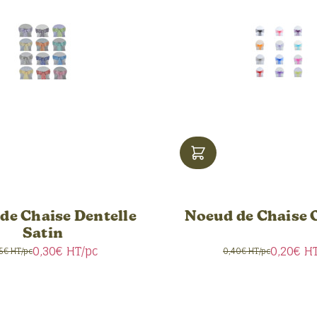
de Chaise Dentelle
Noeud de Chaise 
Satin
0,30€
HT/pc
0,20€
HT
25€ HT/pc
0,40€ HT/pc