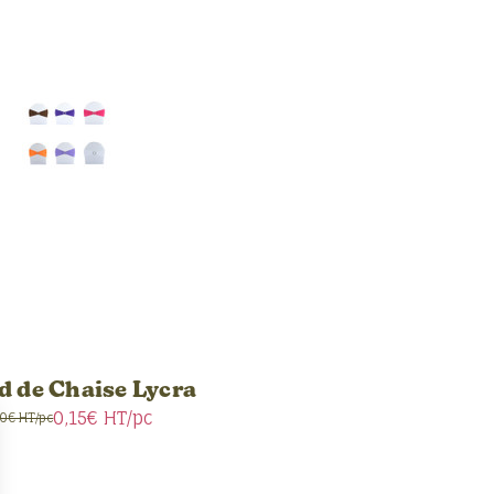
 de Chaise Lycra
0,15€
HT/pc
70€ HT/pc