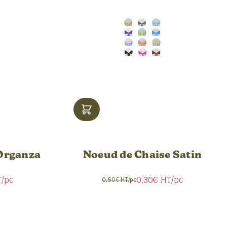
Organza
Noeud de Chaise Satin
/pc
0,30€
HT/pc
0,60€ HT/pc