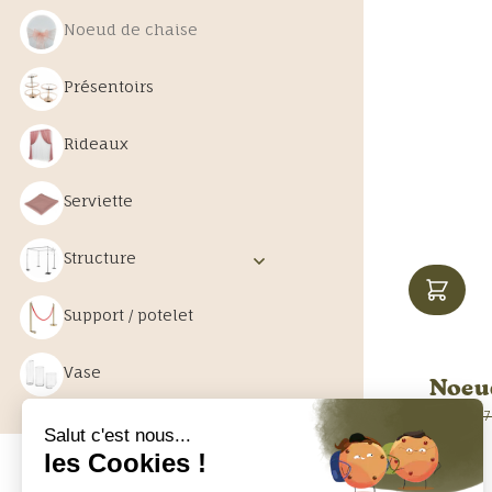
Noeud de chaise
Présentoirs
Rideaux
Serviette
Structure
Support / potelet
Vase
Noeud
0,