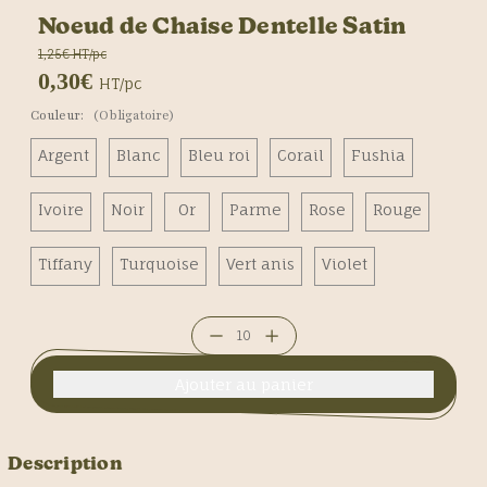
Noeud de Chaise Dentelle Satin
1,25€ HT/pc
0,30€
HT/pc
Couleur:
(Obligatoire)
Argent
Blanc
Bleu roi
Corail
Fushia
Ivoire
Noir
Or
Parme
Rose
Rouge
Tiffany
Turquoise
Vert anis
Violet
Diminuer
Augmenter
la
la
quantité
quantité
pour
pour
Noeud
Noeud
Description
de
de