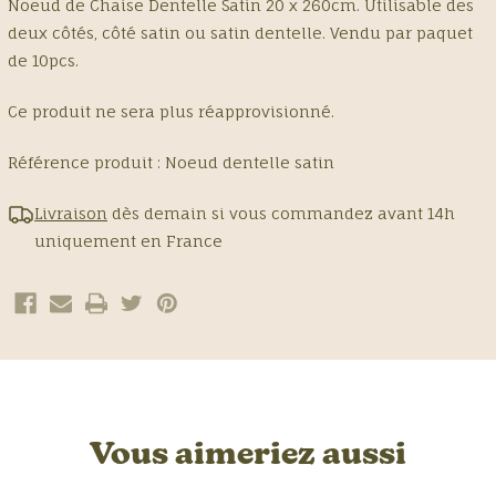
Noeud de Chaise Dentelle Satin 20 x 260cm. Utilisable des
Chaise
Chaise
deux côtés, côté satin ou satin dentelle. Vendu par paquet
Dentelle
Dentelle
de 10pcs.
Satin
Satin
Ce produit ne sera plus réapprovisionné.
Référence produit :
Noeud dentelle satin
Livraison
dès demain si vous commandez avant 14h
uniquement en France
Vous aimeriez aussi