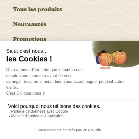
Tous les produits
Nouveautés
Promotions
6 rue des Marronniers, 94240 L’Hay Les Roses
Ouvert du lundi au vendredi, de 9h à 17h
tel. 01 46 87 96 06
info@harmonieflorale.fr
© Harmonie florale, 2024
Livraison
CGV
Mentions Légales