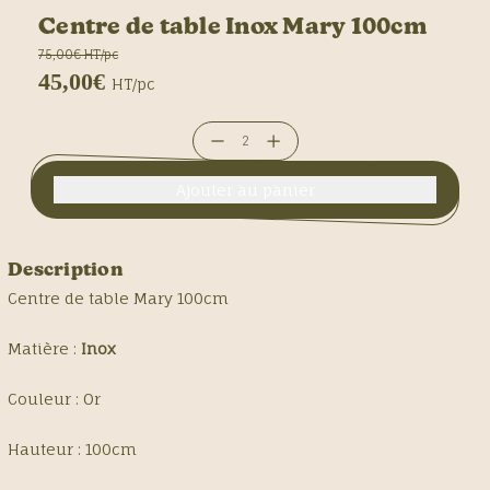
Centre de table Inox Mary 100cm
75,00€ HT/pc
45,00€
HT/pc
Diminuer
Augmenter
la
la
quantité
quantité
pour
pour
Centre
Centre
Description
de
de
Centre de table Mary 100cm
table
table
Inox
Inox
Matière :
Inox
Mary
Mary
100cm
100cm
Couleur : Or
Hauteur : 100cm