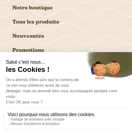
Notre boutique
Tous les produits
Nouveautés
Promotions
6 rue des Marronniers, 94240 L’Hay Les Roses
Ouvert du lundi au vendredi, de 9h à 17h
tel. 01 46 87 96 06
info@harmonieflorale.fr
© Harmonie florale, 2024
Livraison
CGV
Mentions Légales