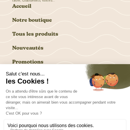
table, chandeliers, lustres…
Accueil
Notre boutique
Tous les produits
Nouveautés
Promotions
6 rue des Marronniers, 94240 L’Hay Les Roses
Ouvert du lundi au vendredi, de 9h à 17h
tel. 01 46 87 96 06
info@harmonieflorale.fr
© Harmonie florale, 2024
Livraison
CGV
Mentions Légales