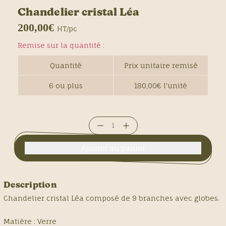
Chandelier cristal Léa
200,00€
HT/pc
Remise sur la quantité :
Quantité
Prix unitaire remisé
6 ou plus
180,00€ l'unité
Diminuer
Augmenter
la
la
quantité
quantité
pour
pour
Chandelier
Chandelier
Description
cristal
cristal
Chandelier cristal Léa composé de 9 branches avec globes.
Léa
Léa
Matière : Verre