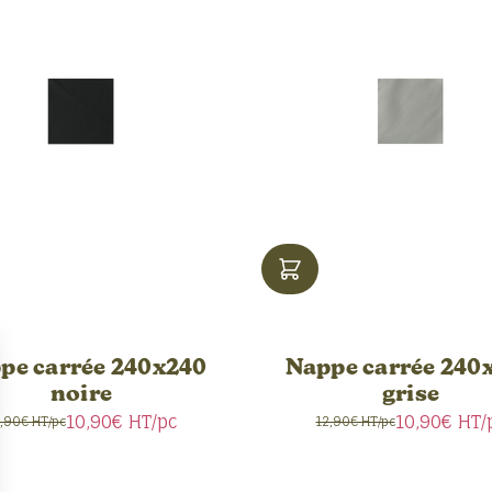
pe carrée 240x240
Nappe carrée 240
noire
grise
10,90€
HT/pc
10,90€
HT/
,90€ HT/pc
12,90€ HT/pc