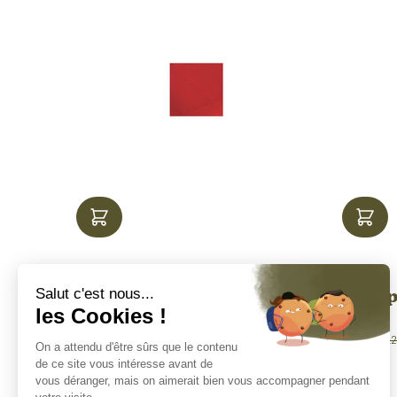
Nappe carrée 240x240
Nap
rouge
10,90€
HT/pc
12,90€ HT/pc
12