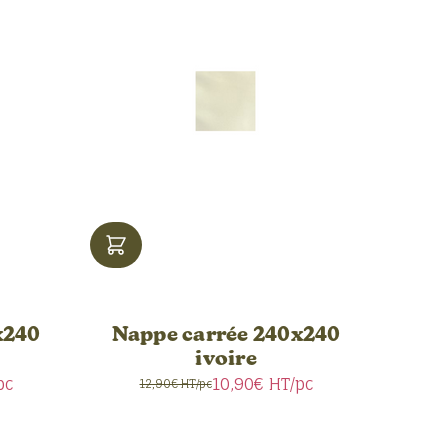
x240
Nappe carrée 240x240
ivoire
pc
10,90€
HT/pc
12,90€ HT/pc