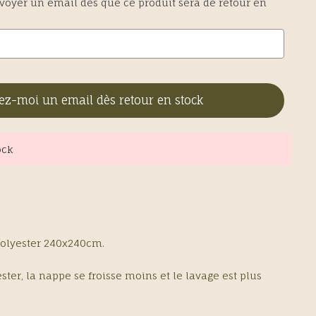
oyer un email dès que ce produit sera de retour en
ez-moi un email dès retour en stock
ock
olyester 240x240cm.
ster, la nappe se froisse moins et le lavage est plus