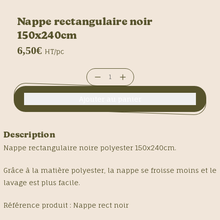
Nappe rectangulaire noir
150x240cm
6,50€
HT/pc
Diminuer
Augmenter
la
la
quantité
quantité
pour
pour
Nappe
Nappe
Description
rectangulaire
rectangulaire
Nappe rectangulaire noire polyester 150x240cm.
noir
noir
150x240cm
150x240cm
Grâce à la matière polyester, la nappe se froisse moins et le
lavage est plus facile.
Référence produit :
Nappe rect noir