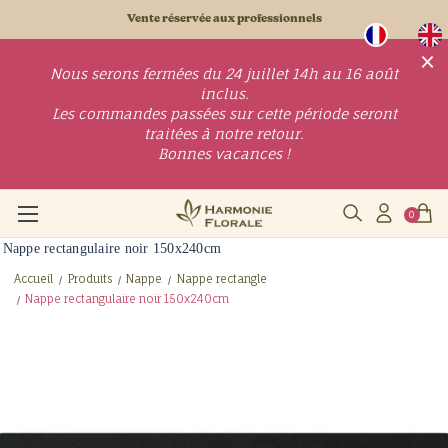
Vente réservée aux professionnels
×
Nous serons fermées du 24 juillet 14h au 16 août
inclus.
Les commandes passées sur cette période seront
traitées à notre retour.
Bonnes vacances !
0
Nappe rectangulaire noir 150x240cm
Accueil
Produits
Nappe
Nappe rectangle
Nappe rectangulaire noir 150x240cm